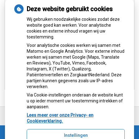
Facebook
Deze website gebruikt cookies
Wij gebruiken noodzakelijke cookies zodat deze
website goed kan werken. Voor analytische
cookies en externe inhoud vragen wij uw
toestemming.
U heeft geen toestemming gegeven voor
Voor analytische cookies werken wij samen met
de
analytische cookies
die nodig zijn om
Matomo en Google Analytics. Voor externe inhoud
dit te zien.
werken wij samen met Google (Maps, Translate
en Reviews), YouTube, Vimeo, Facebook,
Cookie-instellingen wijzigen
Instagram, X (Twitter), Qualizorg,
Patiëntenvertellen en ZorgkaartNederland. Deze
partijen kunnen gegevens zoals uw IP-adres
verwerken.
Via Cookie-instellingen onderaan de website kunt
u op ieder moment uw toestemming intrekken of
aanpassen.
Ga
terug
Lees meer over onze Privacy- en
naar
Cookieverklaring.
de
bovenkant
Instellingen
van