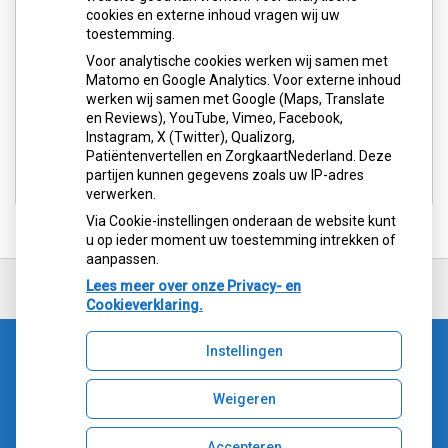
cookies en externe inhoud vragen wij uw
toestemming.
U heeft geen toestemming gegeven voor
Voor analytische cookies werken wij samen met
de
analytische cookies
die nodig zijn om
Matomo en Google Analytics. Voor externe inhoud
dit te zien.
werken wij samen met Google (Maps, Translate
en Reviews), YouTube, Vimeo, Facebook,
Cookie-instellingen wijzigen
Instagram, X (Twitter), Qualizorg,
Patiëntenvertellen en ZorgkaartNederland. Deze
partijen kunnen gegevens zoals uw IP-adres
verwerken.
Via Cookie-instellingen onderaan de website kunt
u op ieder moment uw toestemming intrekken of
aanpassen.
Ga
terug
Lees meer over onze Privacy- en
naar
Cookieverklaring.
de
bovenkant
Instellingen
van
de
Uw Zorg Online
|
Beheer
website
Weigeren
Bezoek
onze
Privacy verklaring
|
Cookie-instellingen
|
Voorwaarden
Accepteren