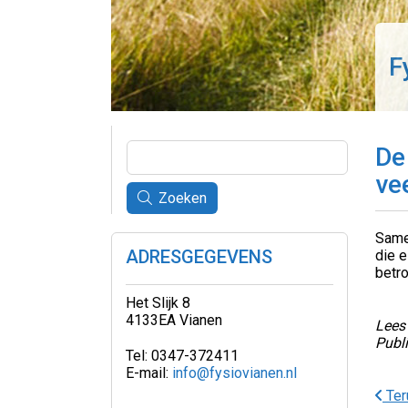
F
De
ve
Zoeken
Samen
ADRESGEGEVENS
die e
betro
Het Slijk 8
4133EA Vianen
Lees 
Publ
Tel: 0347-372411
E-mail:
info@fysiovianen.nl
Ter